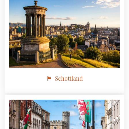
🏴󠁧󠁢󠁳󠁣󠁴󠁿 Schottland