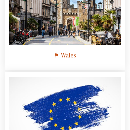
🏴󠁧󠁢󠁥󠁮󠁧󠁿 Wales